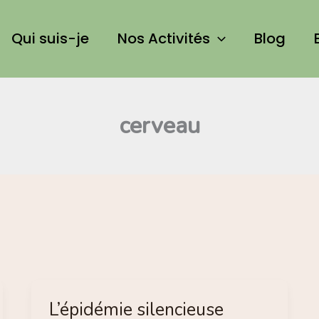
Qui suis-je
Nos Activités
Blog
cerveau
L’épidémie silencieuse
L’épidémie