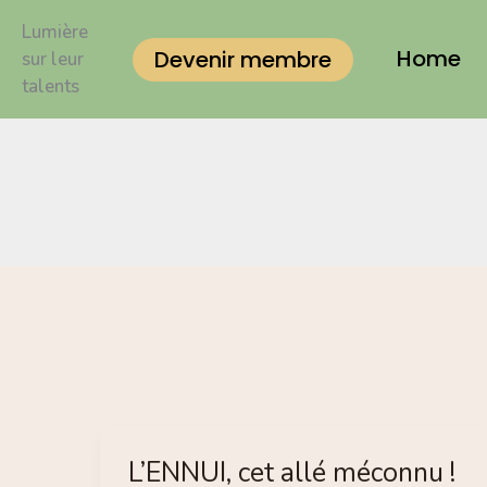
Aller
Lumière
au
Home
Devenir membre
sur leur
talents
contenu
L’ENNUI, cet allé méconnu !
L’ENNUI,