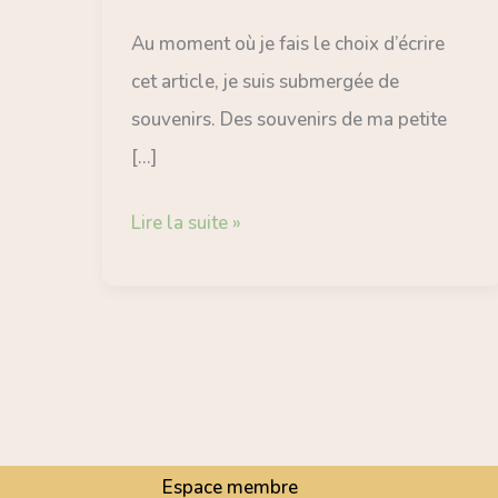
cet
Au moment où je fais le choix d’écrire
allé
cet article, je suis submergée de
méconnu
souvenirs. Des souvenirs de ma petite
!
[…]
Lire la suite »
Espace membre