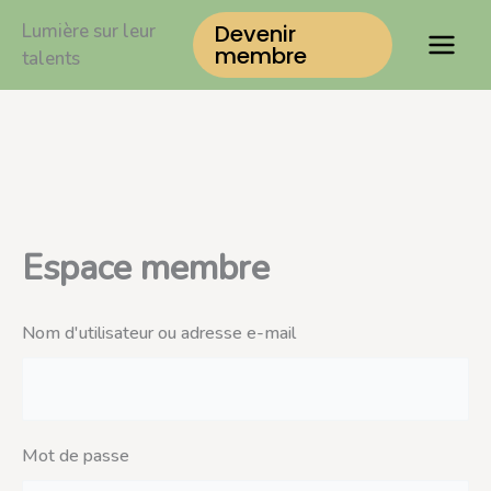
Aller
Lumière sur leur
Devenir
au
membre
talents
contenu
Espace membre
Nom d'utilisateur ou adresse e-mail
Mot de passe