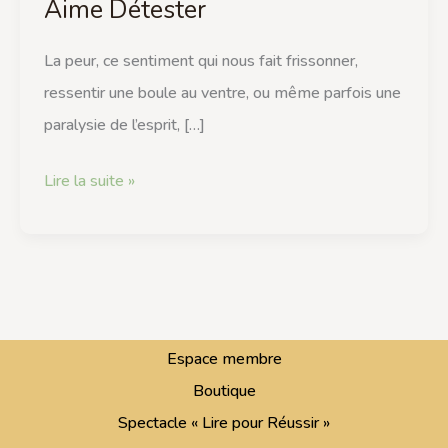
Aime Détester
Ami
Qu’On
La peur, ce sentiment qui nous fait frissonner,
Aime
ressentir une boule au ventre, ou même parfois une
Détester
paralysie de l’esprit, […]
Lire la suite »
Espace membre
Boutique
Spectacle « Lire pour Réussir »