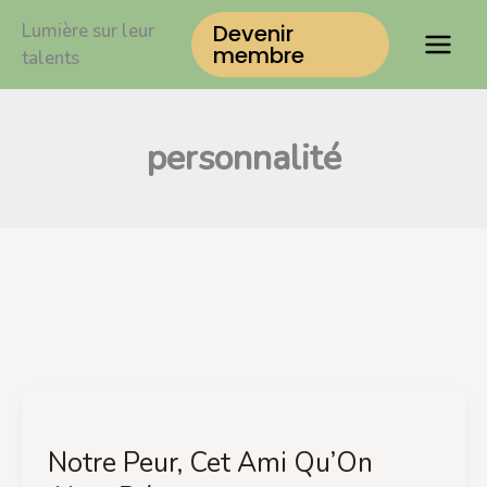
Aller
Lumière sur leur
Devenir
au
membre
talents
contenu
personnalité
Notre
Peur,
Notre Peur, Cet Ami Qu’On
Cet