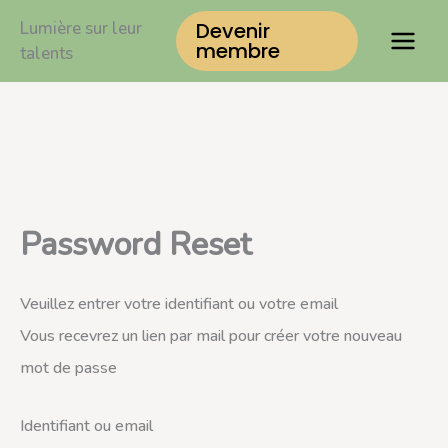
Aller
Lumière sur leur
Devenir
au
membre
talents
contenu
Password Reset
Veuillez entrer votre identifiant ou votre email
Vous recevrez un lien par mail pour créer votre nouveau
mot de passe
Identifiant ou email