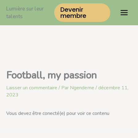
Aller
Lumière sur leur
Devenir
au
membre
talents
contenu
Football, my passion
Laisser un commentaire
/ Par
Ngendeme
/
décembre 11,
2023
Vous devez être conecté(e) pour voir ce contenu