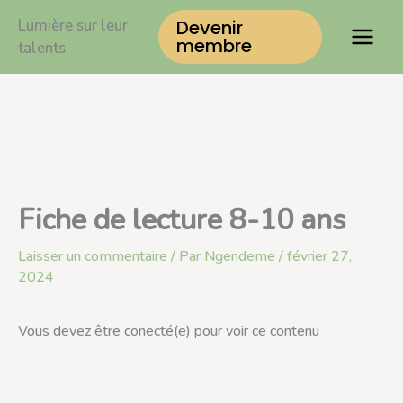
Aller
Lumière sur leur
Devenir
au
membre
talents
contenu
Fiche de lecture 8-10 ans
Laisser un commentaire
/ Par
Ngendeme
/
février 27,
2024
Vous devez être conecté(e) pour voir ce contenu