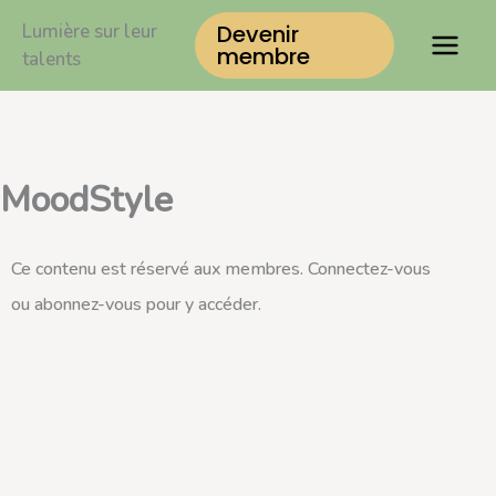
Aller
Lumière sur leur
Devenir
au
membre
talents
contenu
MoodStyle
Ce contenu est réservé aux membres. Connectez-vous
ou abonnez-vous pour y accéder.