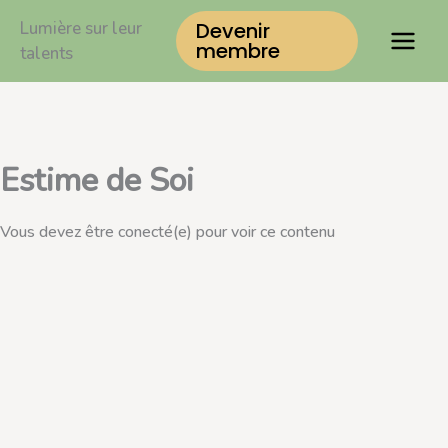
Aller
Lumière sur leur
Devenir
au
membre
talents
contenu
Estime de Soi
Vous devez être conecté(e) pour voir ce contenu