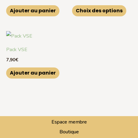
plusi
Ajouter au panier
Choix des options
variat
Les
optio
peuv
Pack VSE
être
7,90
€
chois
sur
Ajouter au panier
la
page
du
produ
Espace membre
Boutique