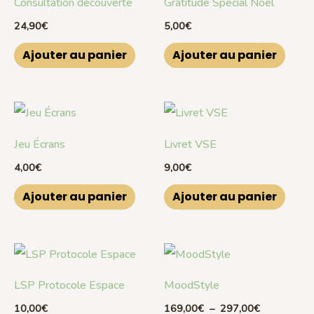
Consultation découverte
Gratitude Special Noël
24,90
€
5,00
€
Ajouter au panier
Ajouter au panier
Jeu Écrans
Livret VSE
4,00
€
9,00
€
Ajouter au panier
Ajouter au panier
Plage
Ce
de
prix :
produ
LSP Protocole Espace
MoodStyle
169,00€
a
à
10,00
€
169,00
€
–
297,00
€
297,00€