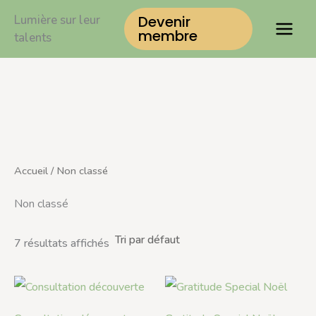
Aller
Lumière sur leur
Devenir
au
membre
talents
contenu
Accueil
/ Non classé
Non classé
7 résultats affichés